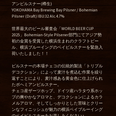
アンピルスナー(樽生)
YOKOHAMA Bay Brewing Bay Pilsner / Bohemian
Pilsner (Draft) IBU:32 Alc.4.7%
世界最大のビール審査会「WORLD BEER CUP
2025」Bohemian-Style Pilsener部門にてアジア勢
初の金賞を受賞した横浜生まれのクラフトビー
ル、横浜ブルーイングのベイピルスナーを緊急入
荷いたしました！！
ピルスナーの本場チェコの伝統的製法「トリプル
デコクション」によって麦汁を煮込む作業を繰り
返すことにより、麦汁感ある黄金色に仕上げられ
たボヘミアンピルスナー。
チェコ産ザーツホップ、ドイツ産ハラタウ系ホッ
プの爽やかなアロマと、デコクションによるカラ
メルアロマ、そしてしっかりとした苦味とクリー
ンなフィニッシュが魅力の横浜ベイブルーイング
のベイピルスナーをお楽しみください♪