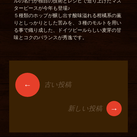
ルの名門が独自の技術とレシピで造り上げたマス
ターピースが今年も登場♪
５種類のホップが醸し出す酸味溢れる柑橘系の薫
りとしっかりとした苦みを、３種のモルトを用い
る事で織り成した、ドイツビールらしい麦芽の甘
味とコクのバランスが秀逸です。
←
古い投稿
投稿ナビゲーショ
ン
→
新しい投稿