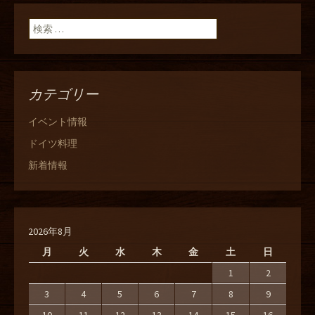
検索:
カテゴリー
イベント情報
ドイツ料理
新着情報
2026年8月
月
火
水
木
金
土
日
1
2
3
4
5
6
7
8
9