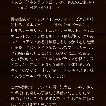
である「熊本クラフトビール㈲」さんのご協力の
元、ついに出来上がりました♪
長期熟成でドイツスタイルのフェストビアとも呼
ばれる「メルツェン」。今回の記念ビールには、
ピルスナーモルト、ミュンヘナーモルト、ヴィエ
ナモルトのドイツ産モルトを３種類用い、はちみ
つのニュアンスある甘味感じるしっかりとした麦
汁感を、同じくドイツ産のヘルスブルッカーホッ
プと組み合わせることで、穏やかに広がる苦み
と、ほのかなホップの薫りのバランスが良く、フ
ィニッシュに感じる微かな酸味が全体をまとめ、
深く、穏やかで、味わい深く、スッキリとキレ味
のあるビールに仕上がりました♪
この特別なオーデン４０周年記念ビールを、多く
の皆様にお楽しみ頂きたく準備いたしましたが、
数には限りがございますので、ぜひお早めにお試
しいただけますと幸いです。