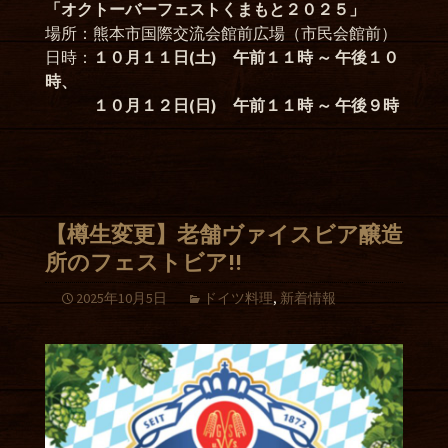
「オクトーバーフェストくまもと２０２５」
場所：熊本市国際交流会館前広場（市民会館前）
日時：
１０月１１日(土) 午前１１時 ～ 午後１０
時、
１０月１２日(日) 午前１１時 ～ 午後９時
【樽生変更】老舗ヴァイスビア醸造
所のフェストビア!!
2025年10月5日
ドイツ料理
,
新着情報