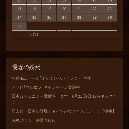
10
11
12
13
14
15
16
17
18
19
20
21
22
23
24
25
26
27
28
29
30
31
« 7月
最近の投稿
沖縄No.1ビール｢オリオン･ザ･ドラフト｣登場!!
アサヒ｢マルエフ｣キャンペーン実施中！
日本vsチュニジア戦放映します！6月21日(日)13時キックオ
フ
新入荷・日本初登場！ドイツのヴァイスビア！！【樽生】
GO!GO!ラリーin熊本2026