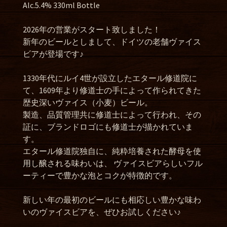
Alc.5.4% 330ml Bottle
2026年の営業がスタート致しました！
新年のビールとしまして、ドイツの老舗ヴァイス
ビアが登場です♪
1330年代にルイ4世が設立したエタール修道院に
て、1609年より修道士の手によって作られてきた
歴史深いヴァイス（小麦）ビール。
製造、品質管理共に修道士によって行われ、その
証に、ブランドロゴにも修道士が描かれていま
す。
エタール修道院独自に、純粋培養された酵母を使
用し醸される味わいは、 ヴァイスビアらしいフル
ーティーで豊かな泡とコクが特徴的です。
新しい年の最初のビールにも相応しい豊かな味わ
いのヴァイスビアを、ぜひお試しください♪