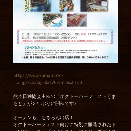
https://www.kumamoto-
if.or.jp/kcic/kiji0031263/index.html
熊本日独協会主催の「オクトーバーフェストくま
もと」が２年ぶりに開催です♪
オーデンも、もちろん出店！
オクトーバーフェスト向けに特別に醸造されたド