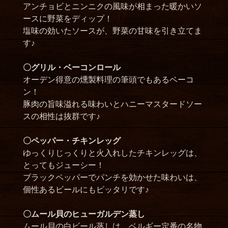
アンチョビとニンニクの風味が相まった暖かいソ
ースに野菜をディップ！
塩味の効いたソースが、野菜の甘味を引き立てま
す♪
〇グリル・ベーコンロール
オーデン得意の燻製料理の筆頭でもあるベーコ
ン！
豚肉の旨味溢れる味わいとハニーマスタードソー
スの相性は抜群です♪
〇ペッパー・チキンレッグ
ゆっくりじっくりと火入れしたチキンレッグは、
とってもジューシー！
ブラックペッパーでパンチを効かせた味わいは、
個性あるビールにもピッタリです♪
〇ムール貝のヒューガルデン蒸し
ムール貝の白ビール蒸しは、ベルギー定番の名物