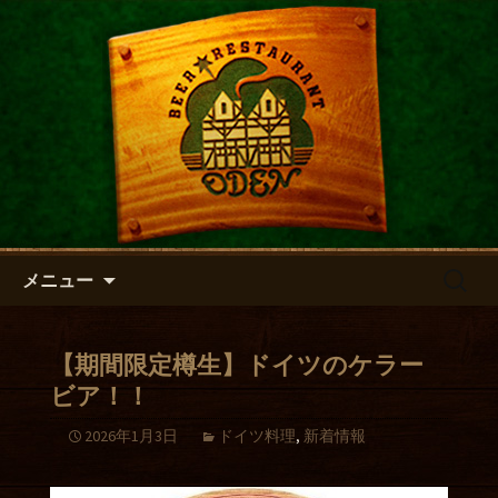
開放的なビアホールで世界のビールと
本格的ドイツ料理が楽しめる「ビアレ
本場ドイツのビールと料理が堪
ストラン オーデン」
能できるレストラン「オーデ
ン」
コンテンツへ移動
検
メニュー
索:
【期間限定樽生】ドイツのケラー
ビア！！
2026年1月3日
ドイツ料理
,
新着情報