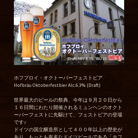
ホフブロイ・オクトーバーフェストビア
Hofbräu Oktoberfestbier Alc.6.3% (Draft)
世界最大のビールの祭典、今年は９月２０日から
１６日間にわたり開催されるミュンヘンのオクト
ーバーフェストに先駆けて、フェストビアの登場
です♪
ドイツの国立醸造所として４００年以上の歴史が
あり、もっとも有名なドイツビールである「ホフ