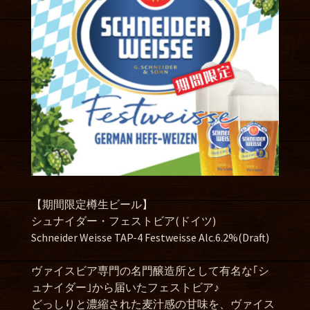
【期間限定樽生ビール】
シュナイダー・フェストビア(ドイツ)
Schneider Weisse TAP-4 Festweisse Alc.6.2%(Draft)
ヴァイスビア専門の名門醸造所として有名な｢シ
ュナイダー｣から届いたフェストビア♪
どっしりと濃縮された麦汁感の甘味を、ヴァイス