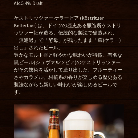
Alc.5.4% Draft
ケストリッツァー ケラービア (Köstritzer
Kellerbier) は、ドイツの歴史ある醸造所ケストリ
ッツァー社が造る、伝統的な製法で醸造され、
「無濾過」で「酵母」が残ったまま「蔵(ケラー)
出し」されたビール。
豊かなモルト香と軽やかな味わいが特徴。有名な
黒ビール(シュヴァルツビア)のケストリッツァー
がその技術を活かして造り出した、
フルーティー
さやカラメル、柑橘系の香りが楽しめる歴史ある
製法ながらも新しい味わいが楽しめるビールで
す。