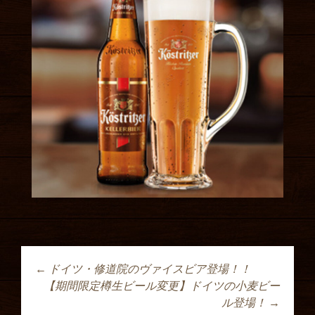
←
ドイツ・修道院のヴァイスビア登場！！
投稿ナビゲーショ
【期間限定樽生ビール変更】ドイツの小麦ビー
ル登場！
→