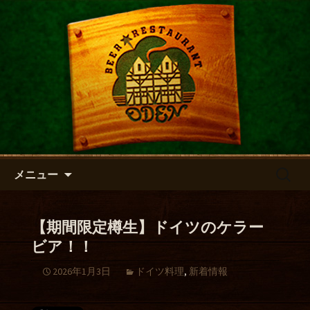
開放的なビアホールで世界のビールと
本格的ドイツ料理が楽しめる「ビアレ
本場ドイツのビールと料理が堪
ストラン オーデン」
能できるレストラン「オーデ
ン」
コンテンツへ移動
検
メニュー
索:
【期間限定樽生】ドイツのケラー
ビア！！
2026年1月3日
ドイツ料理
,
新着情報