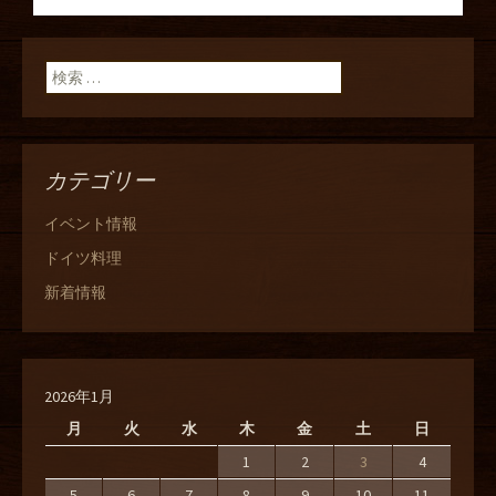
ン
検索:
カテゴリー
イベント情報
ドイツ料理
新着情報
2026年1月
月
火
水
木
金
土
日
1
2
3
4
5
6
7
8
9
10
11