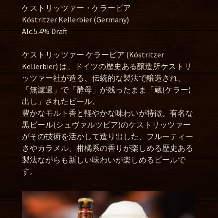
ケストリッツァー・ケラービア
Köstritzer Kellerbier (Germany)
Alc.5.4% Draft
ケストリッツァー ケラービア (Köstritzer
Kellerbier) は、ドイツの歴史ある醸造所ケストリ
ッツァー社が造る、伝統的な製法で醸造され、
「無濾過」で「酵母」が残ったまま「蔵(ケラー)
出し」されたビール。
豊かなモルト香と軽やかな味わいが特徴。有名な
黒ビール(シュヴァルツビア)のケストリッツァー
がその技術を活かして造り出した、
フルーティー
さやカラメル、柑橘系の香りが楽しめる歴史ある
製法ながらも新しい味わいが楽しめるビールで
す。