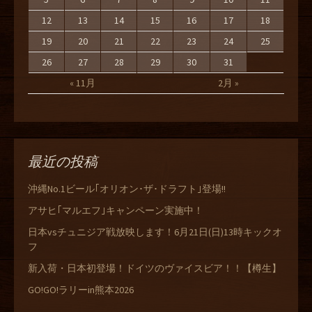
12
13
14
15
16
17
18
19
20
21
22
23
24
25
26
27
28
29
30
31
« 11月
2月 »
最近の投稿
沖縄No.1ビール｢オリオン･ザ･ドラフト｣登場!!
アサヒ｢マルエフ｣キャンペーン実施中！
日本vsチュニジア戦放映します！6月21日(日)13時キックオ
フ
新入荷・日本初登場！ドイツのヴァイスビア！！【樽生】
GO!GO!ラリーin熊本2026